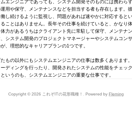
テムエンジニアであっても、システム開発そのものには携わら
の運用や保守、メンテナンスなどを担当する者も存在します。
稼働し続けるように監視し、問題があれば速やかに対応すると
まることはありません。長年その仕事を続けていると、かなり
て体力があるうちはクライアント先に常駐して保守、メンテナ
は、システム開発のプロジェクトマネージャーやシステムコン
が、理想的なキャリアプランの1つです。
げたもの以外にもシステムエンジニアの仕事は数多くあります
コーディングを行ったり、開発されたシステムの性能をチェッ
るというのも、システムエンジニアの重要な仕事です。
Copyright © 2026 これぞITの花形職種！.
Powered by
Fleming